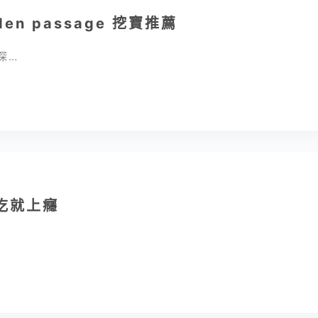
n passage 挖寶推薦
深…
一吃就上癮