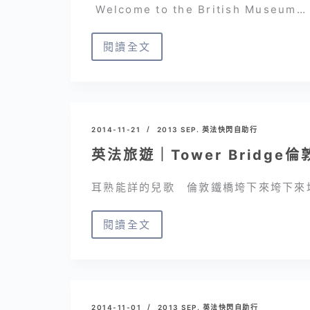
快
Welcome to the British Museum…
閃
自
閱讀全文
英
助
法
行
旅
▪
遊
Porters(已
｜
2014-11-21
2013 SEP. 英法快閃自助行
歇
British
英法旅遊｜Tower Bridg
業)✘
Museum
大
耳熟能詳的兒歌 倫敦鐵橋垮下來垮下來
英
博
閱讀全文
英
物
法
館，
旅
免
遊
門
｜
2014-11-01
2013 SEP. 英法快閃自助行