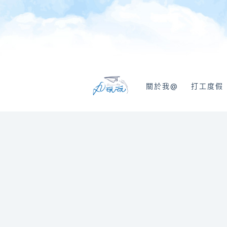
跳
至
主
要
內
容
關於我@
打工度假