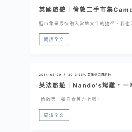
票
Tower
英國旅遊｜倫敦二手市集Camde
不
Bridge
去
倫
逛市集是最快融入當地文化的捷徑，我也
嗎
敦
塔
閱讀全文
英
橋，
國
必
旅
去
遊
景
｜
2014-05-20
2013 SEP. 英法快閃自助行
點
倫
英法旅遊｜Nando’s烤雞，
敦
二
倫敦第一餐自食其力上場！
手
市
閱讀全文
英
集
法
Camden