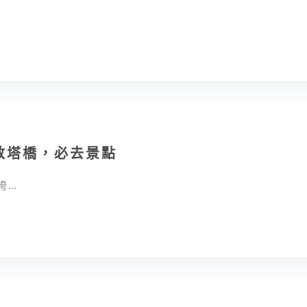
e倫敦塔橋，必去景點
垮…