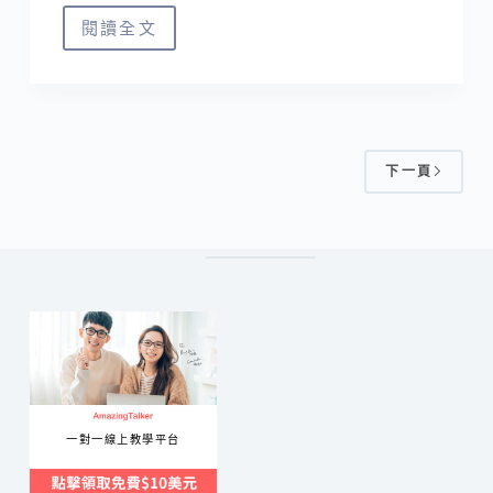
·
閱讀全文
✘
南
食
海
‧
電
大
鐵
阪
✘
下一頁
‧
市
場
ず
し
✘
一對一線上教學平台