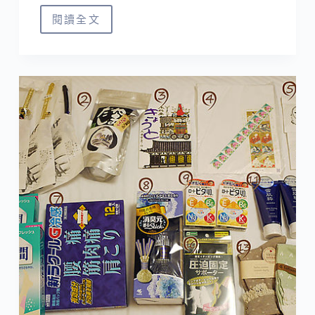
閱讀全文
✘
工
具
‧
日
本
‧
實
用
APP✘