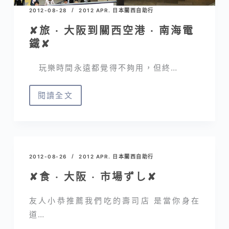
2012-08-28
2012 APR. 日本關西自助行
✘旅 · 大阪到關西空港 · 南海電
鐵✘
玩樂時間永遠都覺得不夠用，但終…
閱讀全文
✘
旅
·
大
阪
2012-08-26
2012 APR. 日本關西自助行
到
✘食 ‧ 大阪 ‧ 市場ずし✘
關
西
友人小恭推薦我們吃的壽司店 是當你身在
空
道…
港