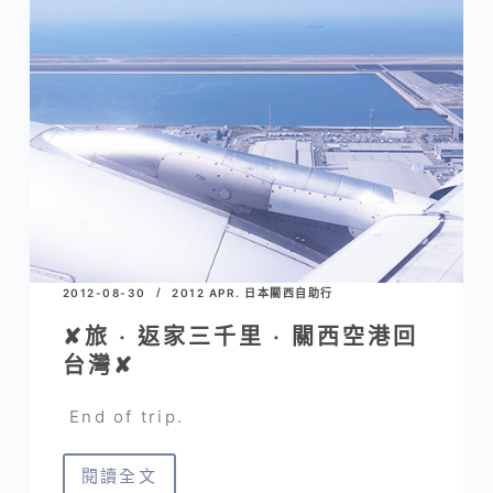
助
行
‧
戰
利
品
✘
2012-08-30
2012 APR. 日本關西自助行
✘旅 ‧ 返家三千里 ‧ 關西空港回
台灣✘
End of trip.
閱讀全文
✘