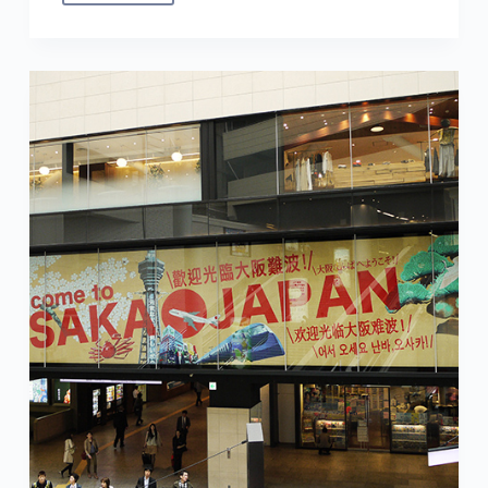
旅
‧
返
家
三
千
里
‧
關
西
空
港
回
台
灣
✘