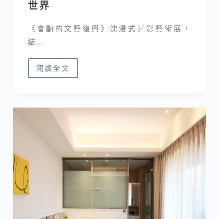
世界
人
文
《會動的文藝復興》沈浸式光影藝術展，
涵
結…
養
之
閱讀全文
旅
會
動
的
文
藝
復
興
｜
結
合
聲