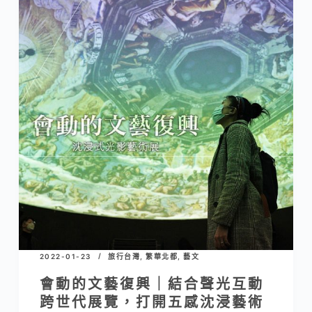
園
｜
日
式
庭
園
景
緻
與
百
年
古
厝
風
2022-01-23
旅行台灣
,
繁華北都
,
藝文
華
會動的文藝復興｜結合聲光互動
一
跨世代展覽，打開五感沈浸藝術
趟