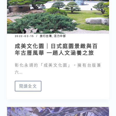
宿
推
薦
青
旅
2022-02-15
旅行台灣
,
活力中部
背
成美文化園｜日式庭園景緻與百
包
年古厝風華 一趟人文涵養之旅
客
也
彰化永靖的「成美文化園」，擁有台版兼
歡
六…
迎
閱讀全文
成
美
文
化