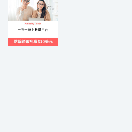
內
鳥
嘴
山
一對一線上教學平台
賞
山
毛
櫸
心
得
難
度
分
享