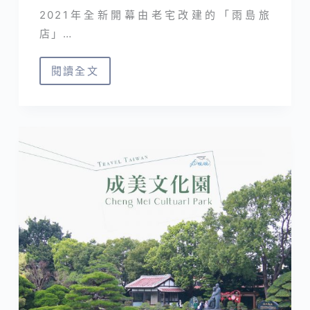
2021年全新開幕由老宅改建的「雨島旅
店」…
閱讀全文
雨
島
旅
店
｜
基
隆
質
感
系
文
創
住