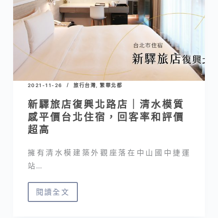
光
互
動
跨
世
代
展
2021-11-26
旅行台灣
,
繁華北都
覽，
新驛旅店復興北路店｜清水模質
打
感平價台北住宿，回客率和評價
開
超高
五
感
擁有清水模建築外觀座落在中山國中捷運
沈
站…
浸
藝
閱讀全文
術
新
世
驛