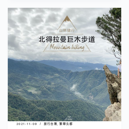
界
旅
店
復
興
北
路
店
｜
清
水
模
質
感
平
價
台
2021-11-09
旅行台灣
,
繁華北都
北