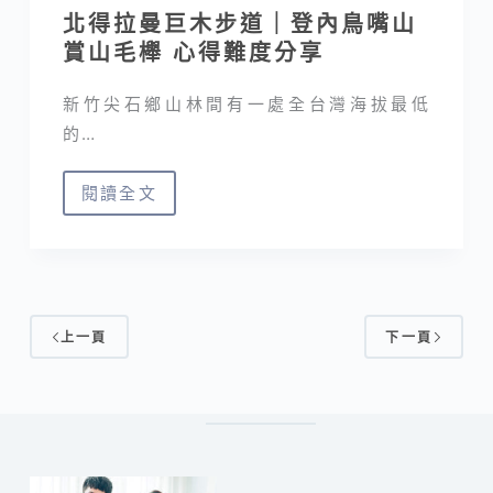
北得拉曼巨木步道｜登內鳥嘴山
住
賞山毛櫸 心得難度分享
宿，
回
新竹尖石鄉山林間有一處全台灣海拔最低
客
的…
率
和
閱讀全文
評
北
價
得
超
拉
高
曼
巨
上一頁
下一頁
木
步
道
｜
登