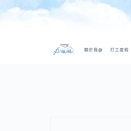
跳
至
主
要
內
容
關於我@
打工度假