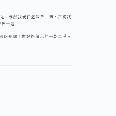
逸…雖然我現在還是會回想，當初我
重播一遍！
過班長呢！你好過份忘的一乾二淨。