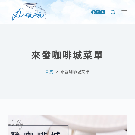
跳
至
主
要
內
容
來發咖啡城菜單
首頁
來發咖啡城菜單