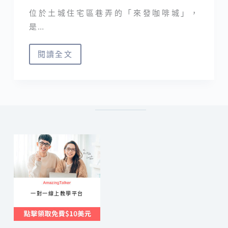
位於土城住宅區巷弄的「來發咖啡城」，
是…
閱讀全文
土
城
咖
啡
｜
來
發
咖
啡
城
一對一線上教學平台
充
滿
溫