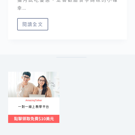
幸…
閱讀全文
10
家
彌
月
禮
盒
分
享
｜
蛋
一對一線上教學平台
糕、
餅
乾
免