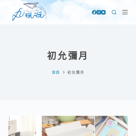
跳
至
主
要
內
容
初允彌月
首頁
初允彌月