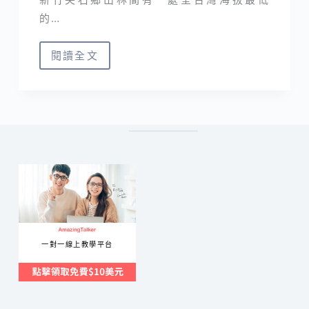
的…
閱讀全文
北
得
拉
曼
巨
木
步
道
｜
登
一對一線上教學平台
內
鳥
嘴
山