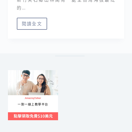
的…
閱讀全文
北
得
拉
曼
巨
木
步
道
｜
登
一對一線上教學平台
內
鳥
嘴
山