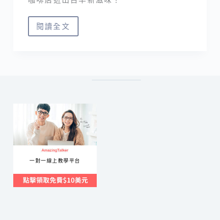
閱讀全文
松
山
美
食
｜
旺
來
咖
啡
咖
一對一線上教學平台
啡
館
也
吃
得