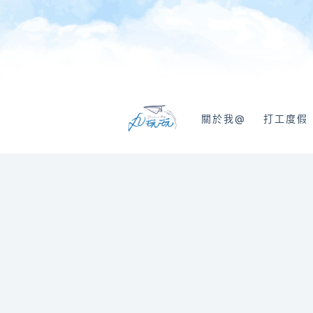
跳
至
主
要
內
容
關於我@
打工度假