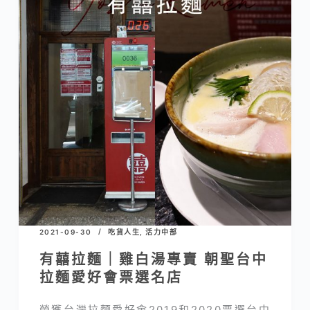
2021-09-30
吃貨人生
,
活力中部
有囍拉麵｜雞白湯專賣 朝聖台中
拉麵愛好會票選名店
榮獲台灣拉麵愛好會2019和2020票選台中