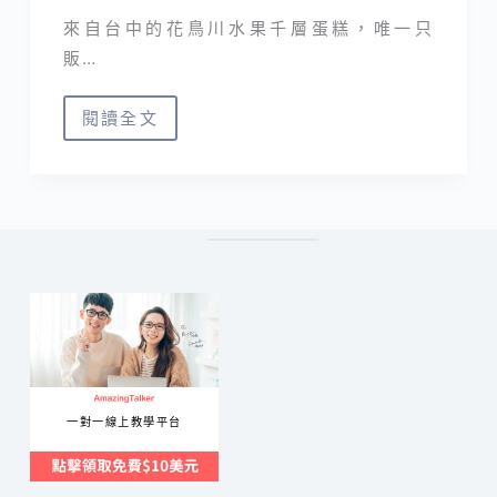
來自台中的花鳥川水果千層蛋糕，唯一只
販…
閱讀全文
花
鳥
川
水
果
千
層
蛋
糕
｜
一對一線上教學平台
生
乳
檸