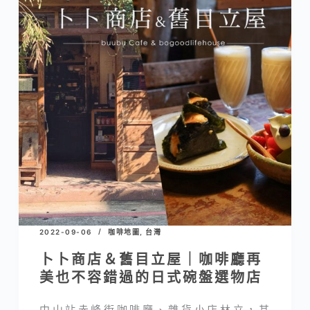
2022-09-06
咖啡地圖
,
台灣
卜卜商店＆舊目立屋｜咖啡廳再
美也不容錯過的日式碗盤選物店
中山站赤峰街咖啡廳、雜貨小店林立，其