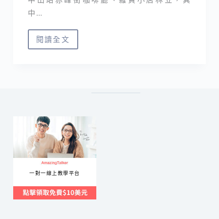
中…
閱讀全文
卜
卜
商
店
＆
舊
目
立
屋
｜
一對一線上教學平台
咖
啡
廳
再