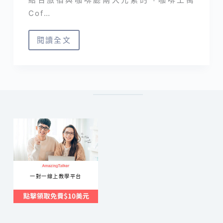
Cof…
閱讀全文
咖
啡
工
寓
Coffeeloft
｜
台
東
市
工
一對一線上教學平台
業
風
質
感