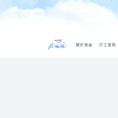
跳
至
主
要
內
容
關於我@
打工度假