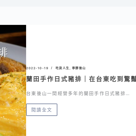
2022-10-19
吃貨人生
,
寧靜後山
蘭田手作日式豬排｜在台東吃到驚豔
台東後山一間經營多年的蘭田手作日式豬排…
閱讀全文
蘭
田
手