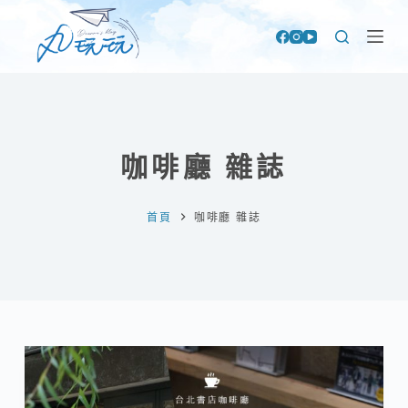
跳
至
主
要
內
容
咖啡廳 雜誌
首頁
咖啡廳 雜誌