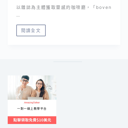
以雜誌為主體獲取靈感的咖啡廳，「boven
…
閱讀全文
boven
雜
誌
圖
書
館
Cafe
&
Library
｜
一對一線上教學平台
台
北
不