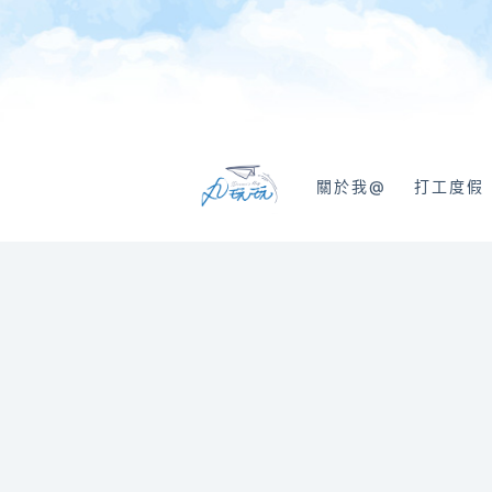
跳
至
主
要
內
容
關於我@
打工度假