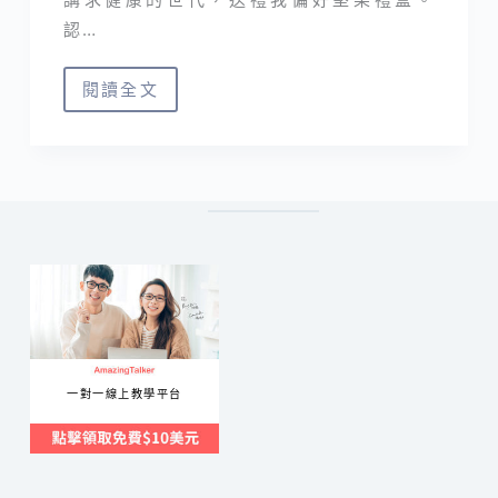
認…
閱讀全文
伴
手
禮
推
薦
｜
謝
謝
堅
果
一對一線上教學平台
找
健
康、
最