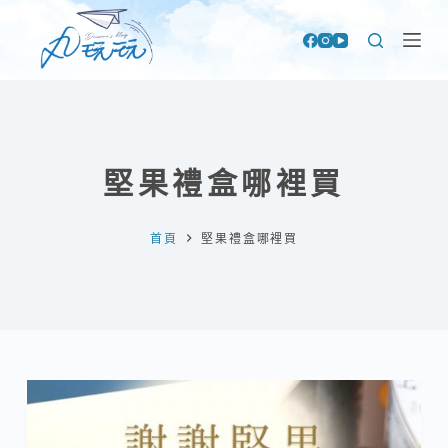
跳
至
主
要
內
容
堅果禮盒哪裡買
首頁
堅果禮盒哪裡買