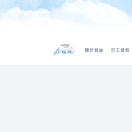
跳
至
主
要
內
容
關於我@
打工度假