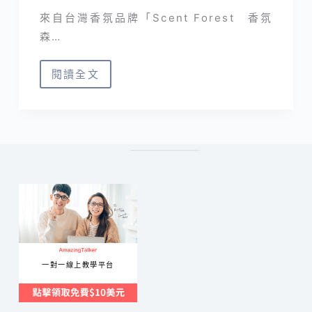
來自台灣香氛品牌「Scent Forest 香氛
森…
閱讀全文
香
氛
森
林
｜
天
然
精
油
擴
一對一線上教學平台
香
花
台