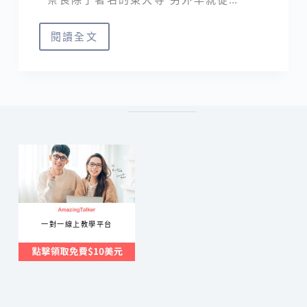
閱讀全文
✘
旅
‧
奈
良
‧
奈
良
公
園
一對一線上教學平台
＆
東
大
寺
✘