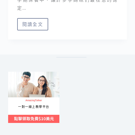
定…
閱讀全文
媽
咪
莉
娜
｜
妊
娠
霜/
油
開
一對一線上教學平台
箱
分
享
孕