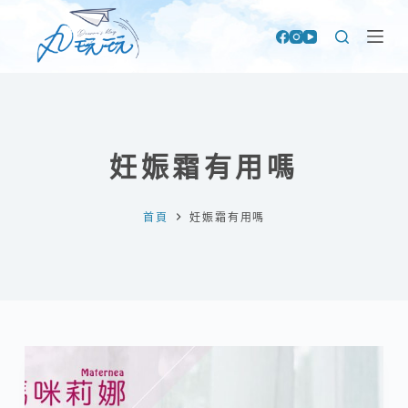
跳
至
主
要
內
容
妊娠霜有用嗎
首頁
妊娠霜有用嗎