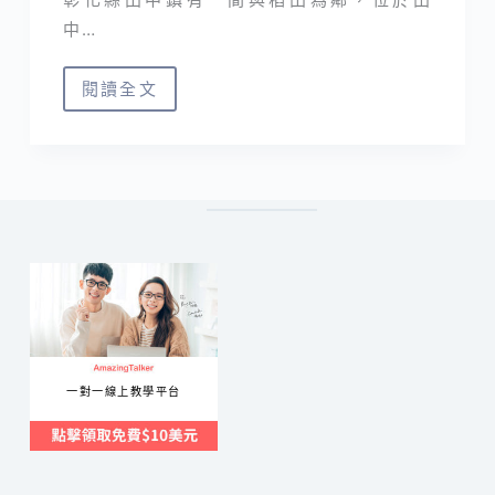
中…
閱讀全文
小
田
生
活
mmm
｜
so
chill
戶
外
一對一線上教學平台
野
餐
風
咖