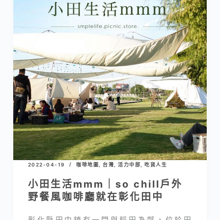
2022-04-19
咖啡地圖
,
台灣
,
活力中部
,
吃貨人生
小田生活mmm｜so chill戶外
野餐風咖啡廳就在彰化田中
彰化縣田中鎮有一間與稻田為鄰，位於田