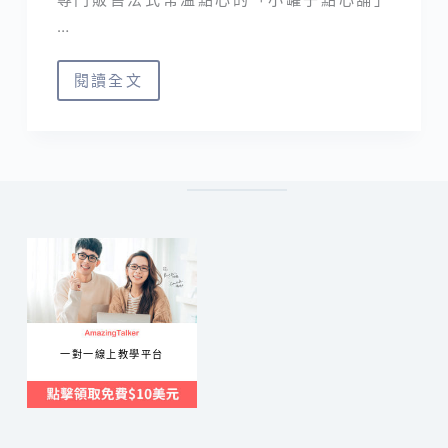
…
閱讀全文
小
罐
子
點
心
舖
中
山
店
｜
一對一線上教學平台
媲
美
日
本