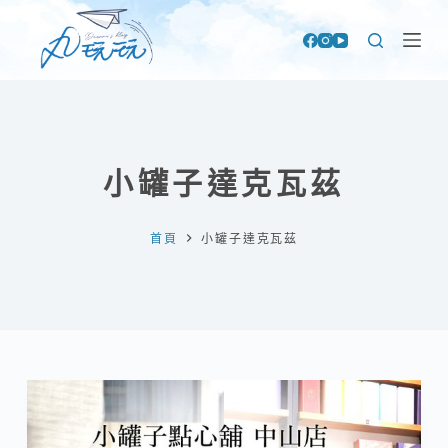
跳
至
主
要
內
容
小罐子達克瓦茲
首頁
小罐子達克瓦茲