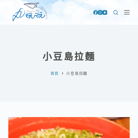
跳
至
主
要
內
容
小豆島拉麵
首頁
小豆島拉麵