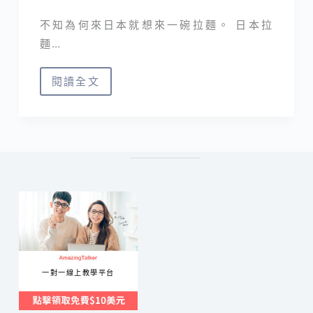
不知為何來日本就想來一碗拉麵。 日本拉
麵…
閱讀全文
倉
敷
美
觀
·
小
豆
島
拉
麵
一對一線上教學平台
ラ
ー