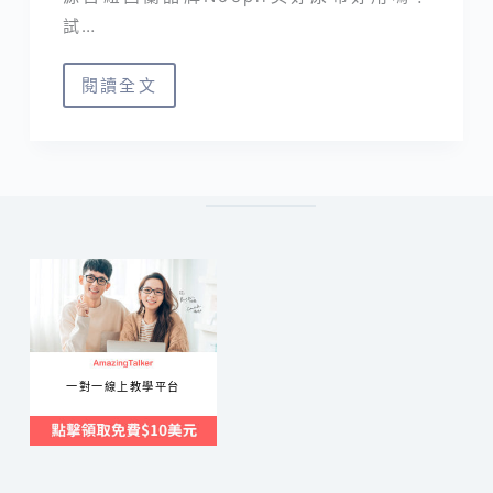
試…
閱讀全文
Noopii
美
好
尿
布
｜
過
夜
尿
布
一對一線上教學平台
推
薦
12
小