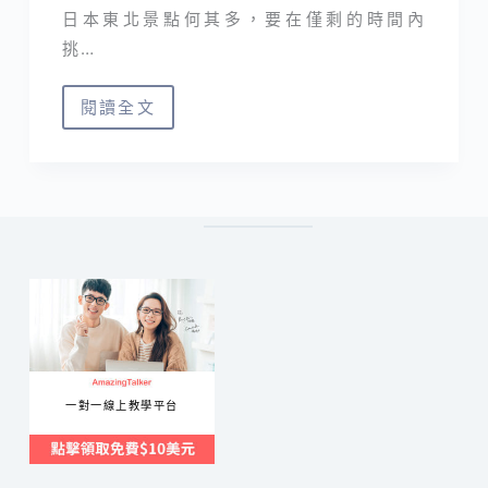
日本東北景點何其多，要在僅剩的時間內
挑…
閱讀全文
東
北
景
點
｜
山
形
人
氣
推
一對一線上教學平台
薦-
山
寺，