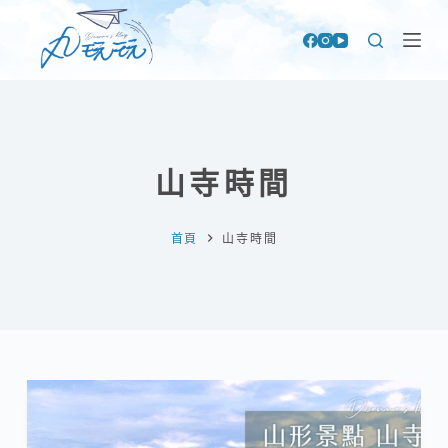
跳
至
主
要
內
容
山寺時間
首頁
山寺時間