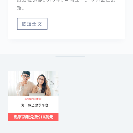
新…
閱讀全文
新
竹
市
·
嵐
沺
拉
麵
北
海
一對一線上教學平台
道
風
味
造