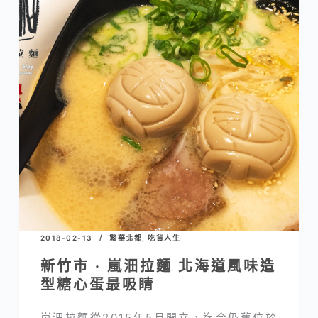
2018-02-13
繁華北都
,
吃貨人生
新竹市 · 嵐沺拉麵 北海道風味造
型糖心蛋最吸睛
嵐沺拉麵從2015年5月開立，迄今仍舊位於