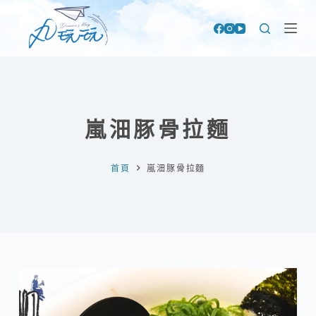
跳
至
主
要
內
容
嵐沺豚骨拉麵
首頁
嵐沺豚骨拉麵