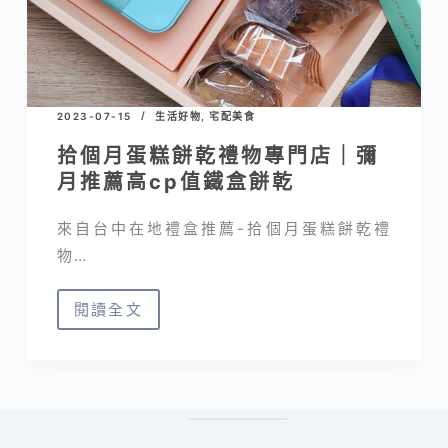
費
試
吃
優
2023-07-15
生活好物
,
宅配美食
惠
拾個月蛋糕餅乾禮物專門店｜彌
申
月推薦高cp值鐵盒餅乾
請
來自台中在地禮盒推薦-拾個月蛋糕餅乾禮
物…
閱讀全文
拾
個
月
蛋
糕