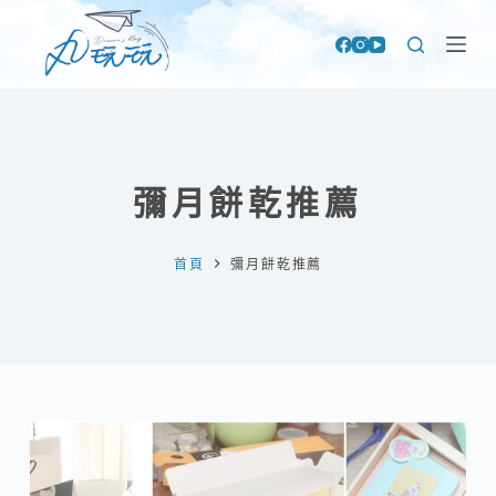
跳
至
主
要
內
容
彌月餅乾推薦
首頁
彌月餅乾推薦