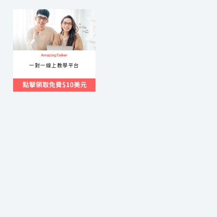
餅
乾
禮
物
專
一對一線上教學平台
門
店
｜
彌
月
推
薦
高
cp
值
鐵
盒