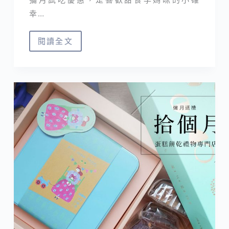
幸…
閱讀全文
10
家
彌
月
禮
盒
分
享
｜
蛋
糕、
餅
乾
免