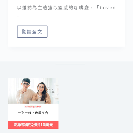
以雜誌為主體獲取靈感的咖啡廳，「boven
…
閱讀全文
boven
雜
誌
圖
書
館
Cafe
&
Library
｜
一對一線上教學平台
台
北
不