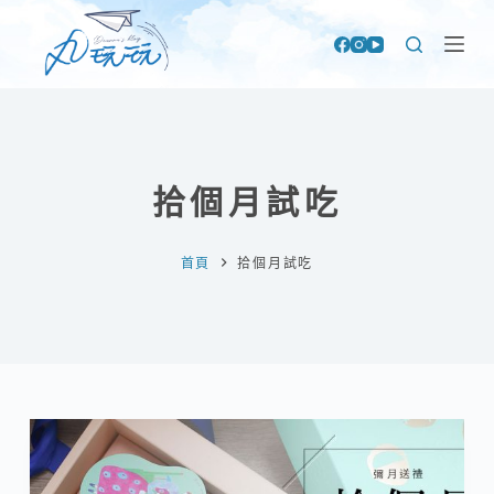
跳
至
主
要
內
容
拾個月試吃
首頁
拾個月試吃