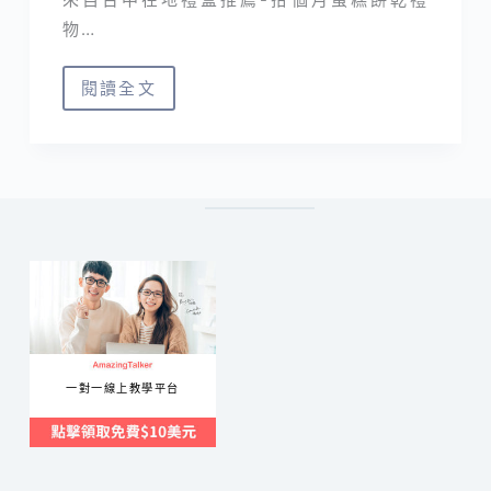
物…
閱讀全文
拾
個
月
蛋
糕
餅
乾
禮
物
專
一對一線上教學平台
門
店
｜
彌