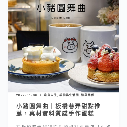
2022-01-06
吃貨人生
,
板橋偽生活圈
,
繁華北都
小豬圓舞曲｜板橋巷弄甜點推
薦，真材實料質感手作蛋糕
在板橋巷弄深耕許久的甜點專賣店「小豬