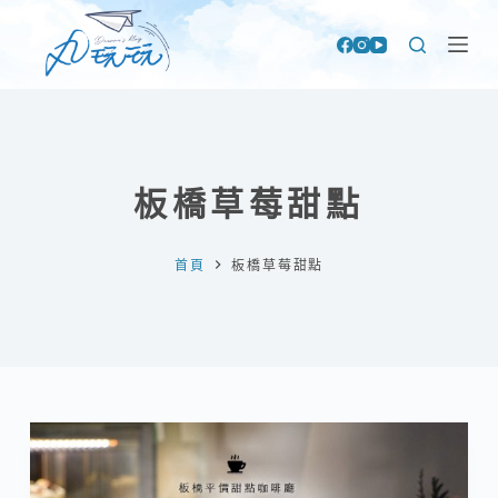
跳
至
主
要
內
容
板橋草莓甜點
首頁
板橋草莓甜點