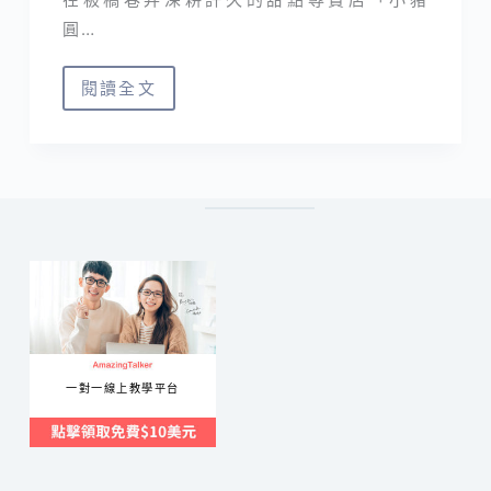
圓…
閱讀全文
小
豬
圓
舞
曲
｜
板
橋
巷
弄
一對一線上教學平台
甜
點
推
薦，