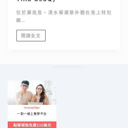
位於瀨底島，清水模建築外觀在島上特別
顯…
閱讀全文
沖
繩
瀨
底
島
住
宿
｜
提
拉
一對一線上教學平台
思
克