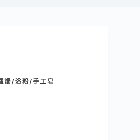
蠟燭/浴粉/手工皂