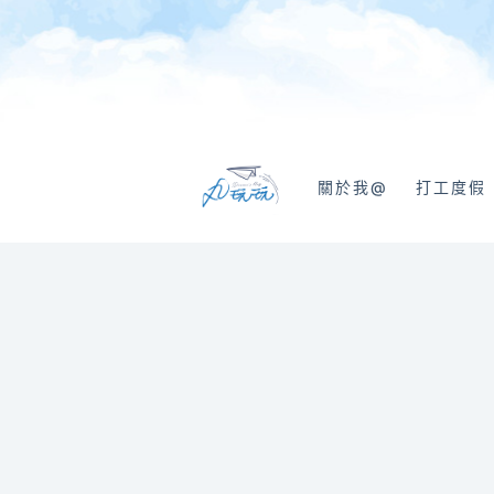
跳
至
主
要
內
容
關於我@
打工度假