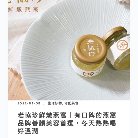
2022-01-08
生活好物
,
宅配美食
老協珍鮮燉燕窩｜有口碑的燕窩
品牌養顏美容首選，冬天熱熱喝
好溫潤