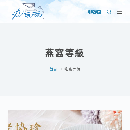
跳
至
主
要
內
容
燕窩等級
首頁
燕窩等級