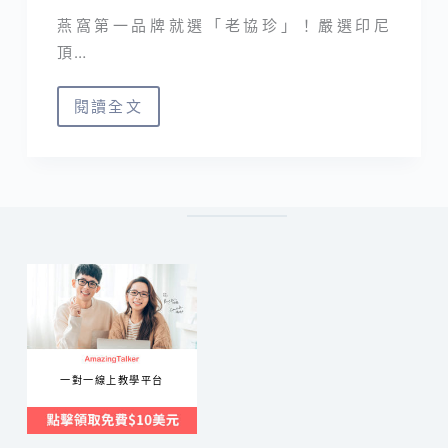
燕窩第一品牌就選「老協珍」！嚴選印尼
頂…
閱讀全文
老
協
珍
鮮
燉
燕
窩
｜
有
口
一對一線上教學平台
碑
的
燕