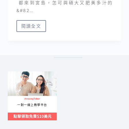
都來到宮島，怎可與碩大又肥美多汁的
&#82…
閱讀全文
廣
島
宮
島
|
牡
蠣
屋
隱
藏
一對一線上教學平台
版
定
食