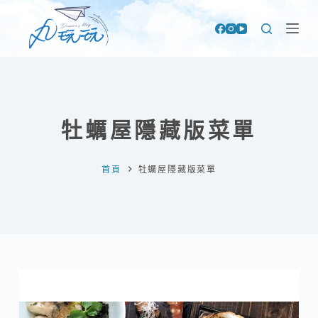
跳
至
主
要
內
容
牡蠣屋隱藏版菜單
首頁
牡蠣屋隱藏版菜單