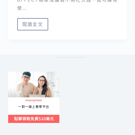
使…
閱讀全文
BFFECT
開
箱
｜
百
元
國
民
精
華
一對一線上教學平台
液
CP
值
最