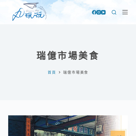
跳
至
主
要
內
容
瑞億市場美食
首頁
瑞億市場美食