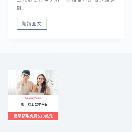
攤…
閱讀全文
土
城
早
餐
｜
蛋
漿
大
學
粉
一對一線上教學平台
漿
蛋
餅，
30