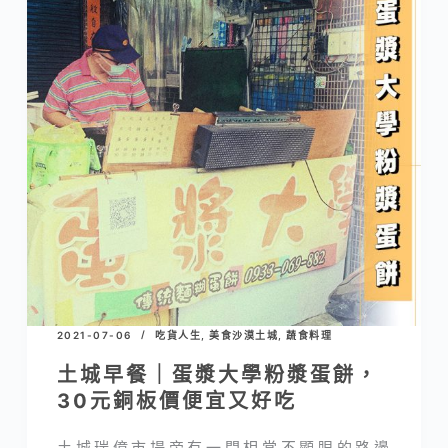
2021-07-06
吃貨人生
,
美食沙漠土城
,
蔬食料理
土城早餐｜蛋漿大學粉漿蛋餅，
30元銅板價便宜又好吃
土城瑞億市場旁有一間相當不顯眼的路邊