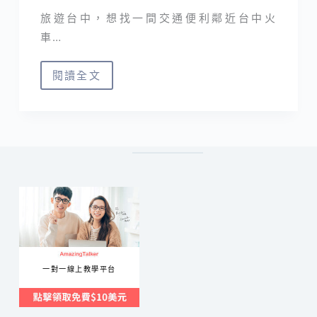
旅遊台中，想找一間交通便利鄰近台中火
車…
閱讀全文
台
中
住
宿
｜
田
中
央
旅
店
一對一線上教學平台
近
台
中