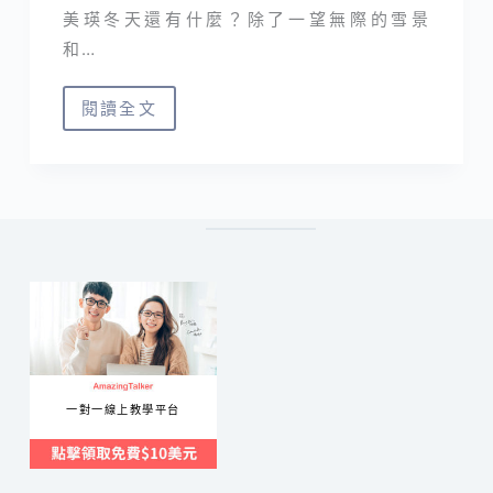
美瑛冬天還有什麼？除了一望無際的雪景
和…
閱讀全文
北
海
道
美
瑛
｜
冰
封
青
池
一對一線上教學平台
和
白
鬚