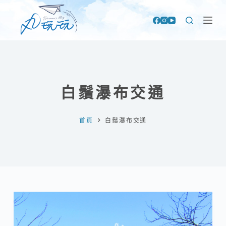
跳
至
主
要
內
容
白鬚瀑布交通
首頁
白鬚瀑布交通