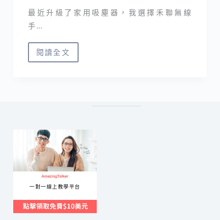
最近升級了家用吸塵器，我選擇禾聯無線
手…
閱讀全文
禾
聯
家
電
｜
HVC-
35SC050
旗
艦
手
一對一線上教學平台
持
吸
塵