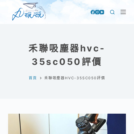
跳
至
主
要
內
禾聯吸塵器hvc-
容
35sc050評價
首頁
禾聯吸塵器HVC-35SC050評價