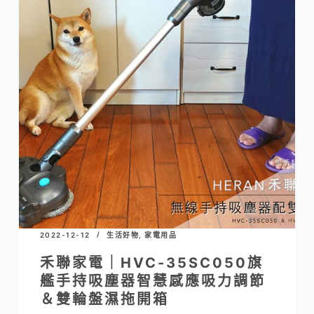
2022-12-12
生活好物
,
家電用品
禾聯家電｜HVC-35SC050旗
艦手持吸塵器智慧感應吸力調節
＆雙輪盤濕拖開箱