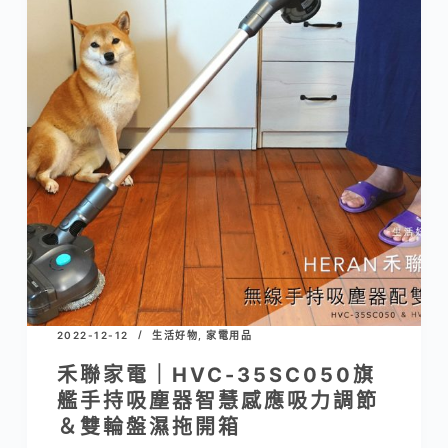
2022-12-12
生活好物
,
家電用品
禾聯家電｜HVC-35SC050旗
艦手持吸塵器智慧感應吸力調節
＆雙輪盤濕拖開箱