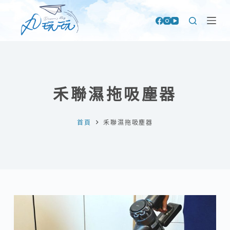
跳
至
主
要
內
容
禾聯濕拖吸塵器
首頁
禾聯濕拖吸塵器