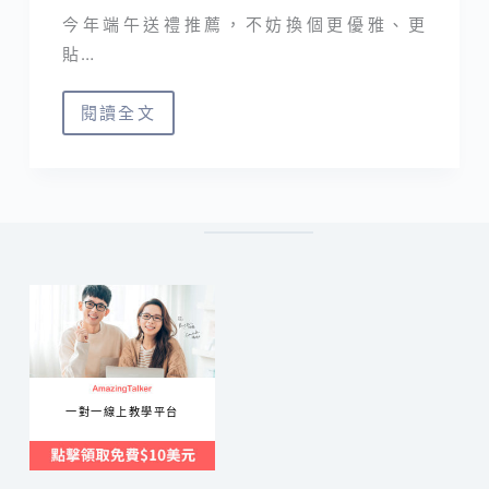
今年端午送禮推薦，不妨換個更優雅、更
貼…
閱讀全文
2026
端
午
禮
盒
推
薦
｜
開
箱
一對一線上教學平台
城
市
好