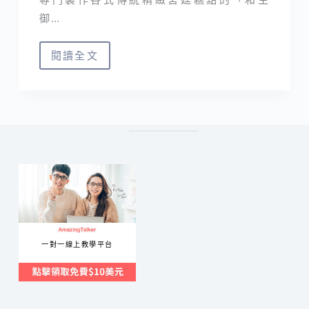
御…
閱讀全文
宅
配
美
食
｜
和
生
御
品
多
一對一線上教學平台
樣
化
中
秋