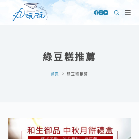
跳
至
主
要
內
容
綠豆糕推薦
首頁
綠豆糕推薦