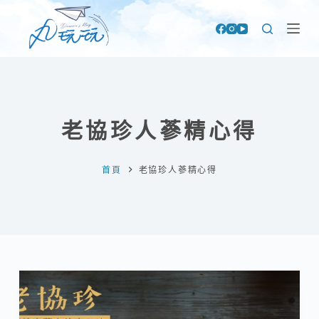
跳
至
主
要
內
容
老協珍人蔘精心得
首頁
老協珍人蔘精心得