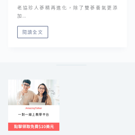
老協珍人蔘精再進化，除了雙蔘養氣更添
加…
閱讀全文
補
品
推
薦
｜
用
老
協
珍
人
一對一線上教學平台
蔘
精
麥