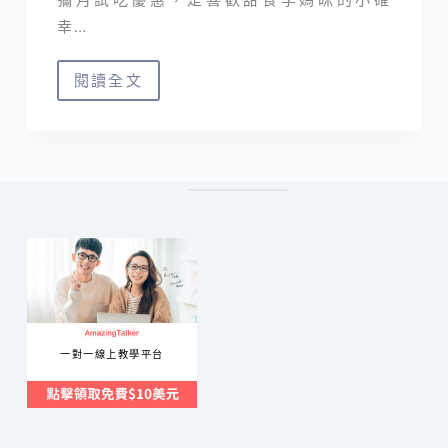
幸…
閱讀全文
10
家
彌
月
禮
盒
分
享
｜
蛋
一對一線上教學平台
糕、
餅
乾
免