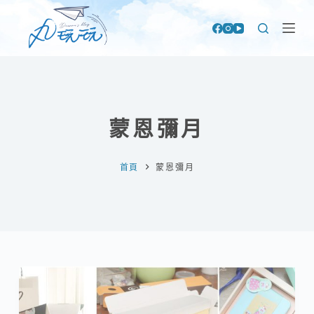
跳
至
主
要
內
容
蒙恩彌月
首頁
蒙恩彌月