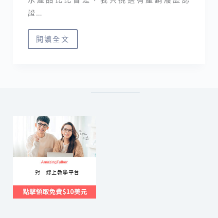
證…
閱讀全文
宅
配
海
鮮
｜
台
灣
好
農
溯
一對一線上教學平台
源
水
產
箱