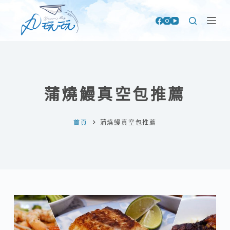
跳
至
主
要
內
容
蒲燒鰻真空包推薦
首頁
蒲燒鰻真空包推薦