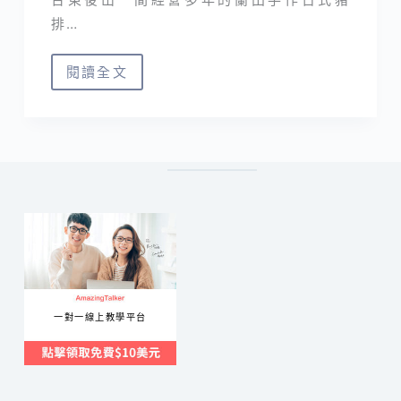
排…
閱讀全文
蘭
田
手
作
日
式
豬
排
｜
在
一對一線上教學平台
台
東
吃
到