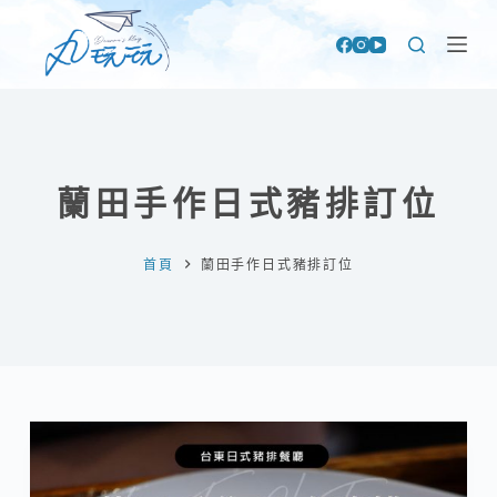
跳
至
主
要
內
容
蘭田手作日式豬排訂位
首頁
蘭田手作日式豬排訂位