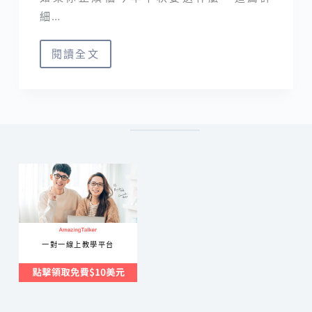
細…
閱讀全文
城
市
好
酒
禮
盒
｜
中
秋
送
一對一線上教學平台
禮
評
測
小