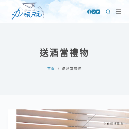
跳
至
主
要
內
容
送酒當禮物
首頁
送酒當禮物