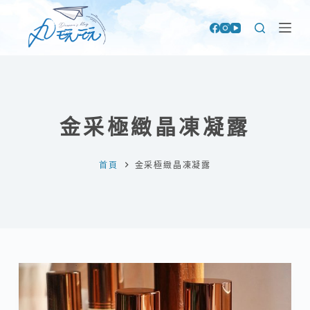
跳
至
主
要
內
容
金采極緻晶凍凝露
首頁
金采極緻晶凍凝露