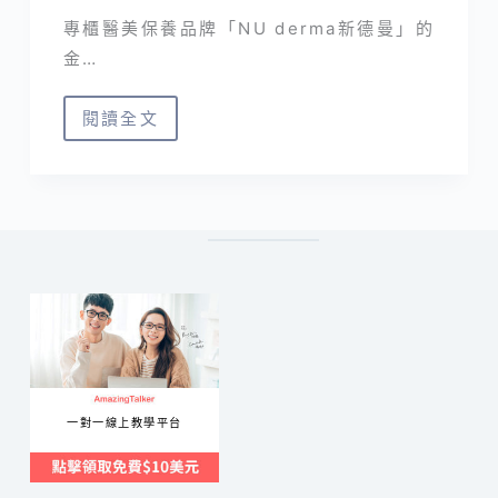
專櫃醫美保養品牌「NU derma新德曼」的
金…
閱讀全文
NU
derma
新
德
曼
評
價
｜
逆
時
一對一線上教學平台
奇
蹟
能